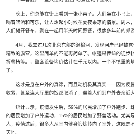
晚上，你总能在街上看到一张小桌子。人们坐在小马上
喝着啤酒和可乐，让人想起小时候在夏夜乘凉的情景。周末
人们摊开餐布，聚在一起用半天时间野餐，很像多年前的郊
4月，我去过几次北京东部的温榆河，发现河岸已经被露
精致的露营，这里简单的不能再简单了。帐篷是传统的徒步
折叠椅等。，整套设备均价估计在千元以内。一个不慎重的
了。
这才是身在户外的真谛，而且动机极其真实——因为反
收紧，甚至连大厅里的饭都取消了，逼着人们到户外去亲近
统计显示，疫情发生后，59%的居民增加了户外跑步、球
的居民增加了户外运动，15%的居民增加了野营活动。尤其
人，疫情过后，很多人从室内健身锻炼转向了室外，这既是
天地。