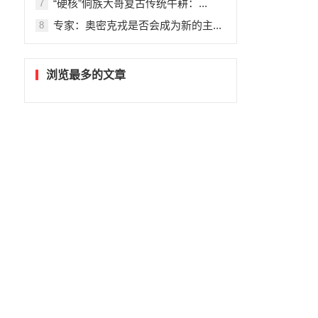
“硬核”侗族大哥复古传统牛耕：...
7
专家：奥密克戎是否会成为新的主...
8
浏览最多的文章