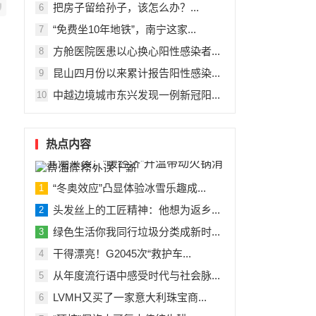
把房子留给孙子，该怎么办？...
6
“免费坐10年地铁”，南宁这家...
7
方舱医院医患以心换心阳性感染者...
8
昆山四月份以来累计报告阳性感染...
9
中越边境城市东兴发现一例新冠阳...
10
热点内容
“冬奥效应”凸显体验冰雪乐趣成...
1
头发丝上的工匠精神：他想为返乡...
2
绿色生活你我同行垃圾分类成新时...
3
干得漂亮！G2045次“救护车...
4
从年度流行语中感受时代与社会脉...
5
LVMH又买了一家意大利珠宝商...
6