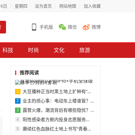
月6日
星期四
设为首页
网站地图
加入收藏
索
手机版
微信
微博
科技
时尚
文化
旅游
推荐阅读
大豆播种正当时黑土地上扩种有“...
1
业主的烦心事：电动车上楼谁管？...
2
露营火爆，潮流背后有哪些隐忧？...
3
阳性感染者方舱内投身志愿服务...
4
赓续红色血脉红土地上书写“青春...
5