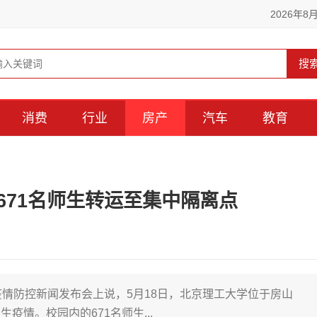
2026年8
搜
消费
行业
房产
汽车
教育
671名师生转运至集中隔离点
疫情防控新闻发布会上说，5月18日，北京理工大学位于房山
情。校园内的671名师生...